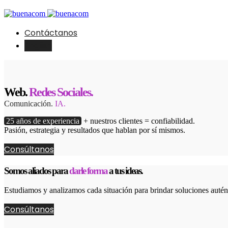
Contáctanos
English
Web.
Redes Sociales.
Comunicación.
IA.
25 años de experiencia
+ nuestros clientes = confiabilidad.
Pasión, estrategia y resultados que hablan por sí mismos.
Consúltanos
Somos aliados para
darle forma
a tus ideas.
Estudiamos y analizamos cada situación para brindar soluciones autént
Consúltanos