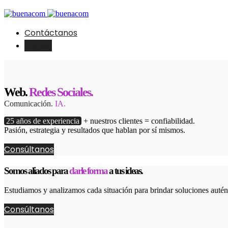
Contáctanos
English
Web.
Redes Sociales.
Comunicación.
IA.
25 años de experiencia
+ nuestros clientes = confiabilidad.
Pasión, estrategia y resultados que hablan por sí mismos.
Consúltanos
Somos aliados para
darle forma
a tus ideas.
Estudiamos y analizamos cada situación para brindar soluciones autént
Consúltanos