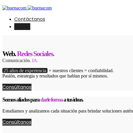
Contáctanos
English
Web.
Redes Sociales.
Comunicación.
IA.
25 años de experiencia
+ nuestros clientes = confiabilidad.
Pasión, estrategia y resultados que hablan por sí mismos.
Consúltanos
Somos aliados para
darle forma
a tus ideas.
Estudiamos y analizamos cada situación para brindar soluciones autént
Consúltanos