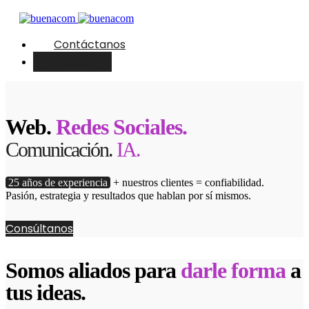
Contáctanos
English
Web.
Redes Sociales.
Comunicación.
IA.
25 años de experiencia
+ nuestros clientes = confiabilidad.
Pasión, estrategia y resultados que hablan por sí mismos.
Consúltanos
Somos aliados para
darle forma
a
tus ideas.