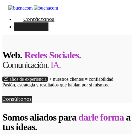
Contáctanos
English
Web.
Redes Sociales.
Comunicación.
IA.
25 años de experiencia
+ nuestros clientes = confiabilidad.
Pasión, estrategia y resultados que hablan por sí mismos.
Consúltanos
Somos aliados para
darle forma
a
tus ideas.