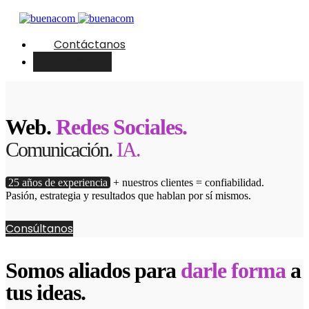
Contáctanos
English
Web.
Redes Sociales.
Comunicación.
IA.
25 años de experiencia
+ nuestros clientes = confiabilidad.
Pasión, estrategia y resultados que hablan por sí mismos.
Consúltanos
Somos aliados para
darle forma
a
tus ideas.