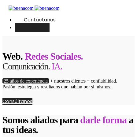
Contáctanos
English
Web.
Redes Sociales.
Comunicación.
IA.
25 años de experiencia
+ nuestros clientes = confiabilidad.
Pasión, estrategia y resultados que hablan por sí mismos.
Consúltanos
Somos aliados para
darle forma
a
tus ideas.