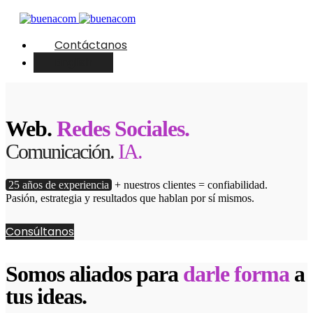
Contáctanos
English
Web.
Redes Sociales.
Comunicación.
IA.
25 años de experiencia
+ nuestros clientes = confiabilidad.
Pasión, estrategia y resultados que hablan por sí mismos.
Consúltanos
Somos aliados para
darle forma
a
tus ideas.