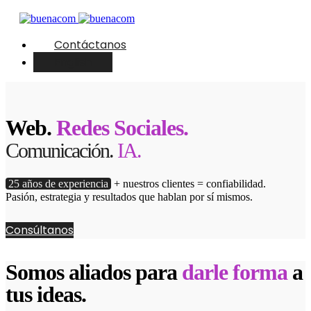
Contáctanos
English
Web.
Redes Sociales.
Comunicación.
IA.
25 años de experiencia
+ nuestros clientes = confiabilidad.
Pasión, estrategia y resultados que hablan por sí mismos.
Consúltanos
Somos aliados para
darle forma
a
tus ideas.