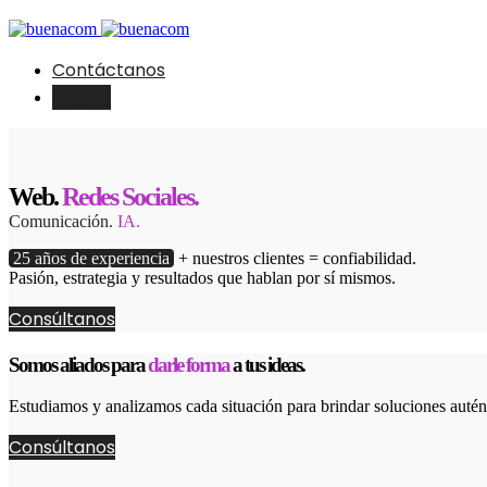
Contáctanos
English
Web.
Redes Sociales.
Comunicación.
IA.
25 años de experiencia
+ nuestros clientes = confiabilidad.
Pasión, estrategia y resultados que hablan por sí mismos.
Consúltanos
Somos aliados para
darle forma
a tus ideas.
Estudiamos y analizamos cada situación para brindar soluciones autént
Consúltanos