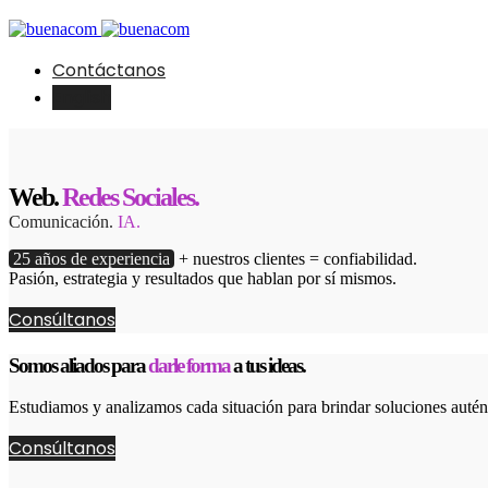
Contáctanos
English
Web.
Redes Sociales.
Comunicación.
IA.
25 años de experiencia
+ nuestros clientes = confiabilidad.
Pasión, estrategia y resultados que hablan por sí mismos.
Consúltanos
Somos aliados para
darle forma
a tus ideas.
Estudiamos y analizamos cada situación para brindar soluciones autént
Consúltanos