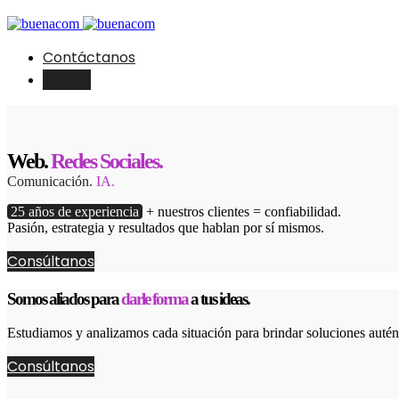
Contáctanos
English
Web.
Redes Sociales.
Comunicación.
IA.
25 años de experiencia
+ nuestros clientes = confiabilidad.
Pasión, estrategia y resultados que hablan por sí mismos.
Consúltanos
Somos aliados para
darle forma
a tus ideas.
Estudiamos y analizamos cada situación para brindar soluciones autént
Consúltanos