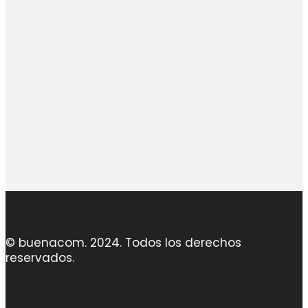
Atenderá tu consulta
Jeremy Majstruk
+54 9 261 2785329
info@buenacom.com
© buenacom. 2024. Todos los derechos
reservados.