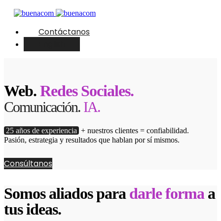
Contáctanos
English
Web.
Redes Sociales.
Comunicación.
IA.
25 años de experiencia
+ nuestros clientes = confiabilidad.
Pasión, estrategia y resultados que hablan por sí mismos.
Consúltanos
Somos aliados para
darle forma
a
tus ideas.