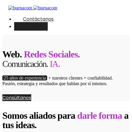
Contáctanos
English
Web.
Redes Sociales.
Comunicación.
IA.
25 años de experiencia
+ nuestros clientes = confiabilidad.
Pasión, estrategia y resultados que hablan por sí mismos.
Consúltanos
Somos aliados para
darle forma
a
tus ideas.