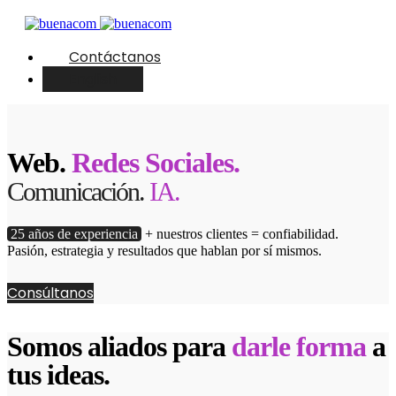
Contáctanos
English
Web.
Redes Sociales.
Comunicación.
IA.
25 años de experiencia
+ nuestros clientes = confiabilidad.
Pasión, estrategia y resultados que hablan por sí mismos.
Consúltanos
Somos aliados para
darle forma
a
tus ideas.