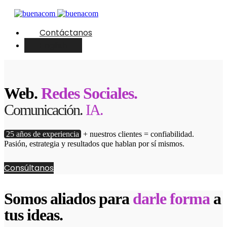
Contáctanos
English
Web.
Redes Sociales.
Comunicación.
IA.
25 años de experiencia
+ nuestros clientes = confiabilidad.
Pasión, estrategia y resultados que hablan por sí mismos.
Consúltanos
Somos aliados para
darle forma
a
tus ideas.