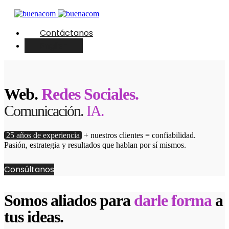
Contáctanos
English
Web.
Redes Sociales.
Comunicación.
IA.
25 años de experiencia
+ nuestros clientes = confiabilidad.
Pasión, estrategia y resultados que hablan por sí mismos.
Consúltanos
Somos aliados para
darle forma
a
tus ideas.