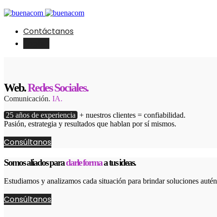
Contáctanos
English
Web.
Redes Sociales.
Comunicación.
IA.
25 años de experiencia
+ nuestros clientes = confiabilidad.
Pasión, estrategia y resultados que hablan por sí mismos.
Consúltanos
Somos aliados para
darle forma
a tus ideas.
Estudiamos y analizamos cada situación para brindar soluciones autént
Consúltanos