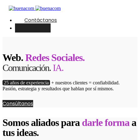
Contáctanos
English
Web.
Redes Sociales.
Comunicación.
IA.
25 años de experiencia
+ nuestros clientes = confiabilidad.
Pasión, estrategia y resultados que hablan por sí mismos.
Consúltanos
Somos aliados para
darle forma
a
tus ideas.