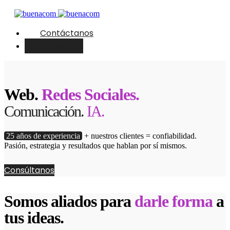
Contáctanos
English
Web.
Redes Sociales.
Comunicación.
IA.
25 años de experiencia
+ nuestros clientes = confiabilidad.
Pasión, estrategia y resultados que hablan por sí mismos.
Consúltanos
Somos aliados para
darle forma
a
tus ideas.