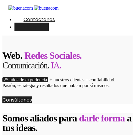
Contáctanos
English
Web.
Redes Sociales.
Comunicación.
IA.
25 años de experiencia
+ nuestros clientes = confiabilidad.
Pasión, estrategia y resultados que hablan por sí mismos.
Consúltanos
Somos aliados para
darle forma
a
tus ideas.