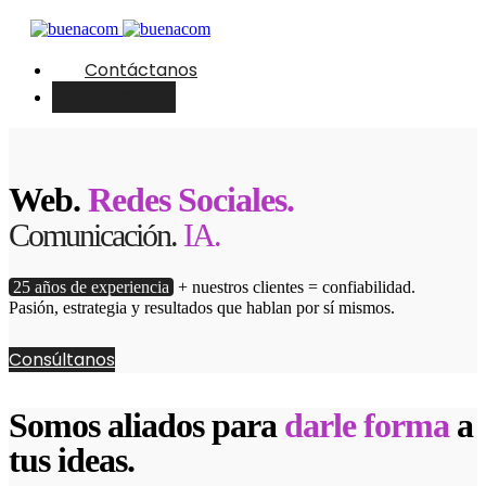
Contáctanos
English
Web.
Redes Sociales.
Comunicación.
IA.
25 años de experiencia
+ nuestros clientes = confiabilidad.
Pasión, estrategia y resultados que hablan por sí mismos.
Consúltanos
Somos aliados para
darle forma
a
tus ideas.