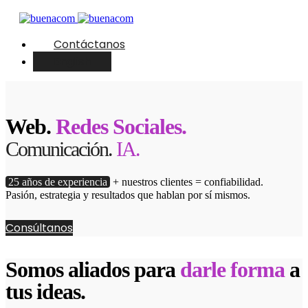
Contáctanos
English
Web.
Redes Sociales.
Comunicación.
IA.
25 años de experiencia
+ nuestros clientes = confiabilidad.
Pasión, estrategia y resultados que hablan por sí mismos.
Consúltanos
Somos aliados para
darle forma
a
tus ideas.