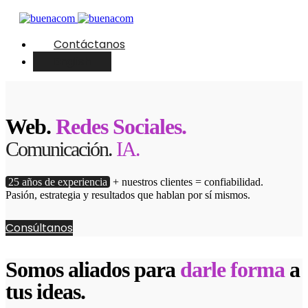
Contáctanos
English
Web.
Redes Sociales.
Comunicación.
IA.
25 años de experiencia
+ nuestros clientes = confiabilidad.
Pasión, estrategia y resultados que hablan por sí mismos.
Consúltanos
Somos aliados para
darle forma
a
tus ideas.