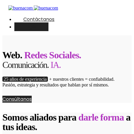
Contáctanos
English
Web.
Redes Sociales.
Comunicación.
IA.
25 años de experiencia
+ nuestros clientes = confiabilidad.
Pasión, estrategia y resultados que hablan por sí mismos.
Consúltanos
Somos aliados para
darle forma
a
tus ideas.